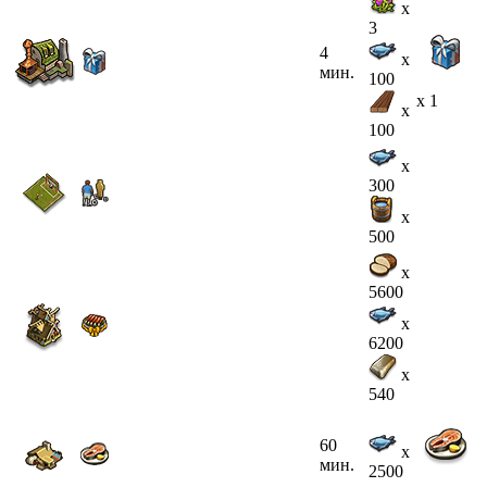
x
3
4
x
мин.
100
x 1
x
100
x
300
x
500
x
5600
x
6200
x
540
60
x
мин.
2500