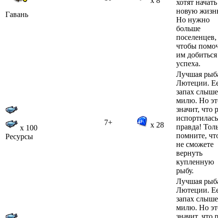
x 8
хотят начать
новую жизн
Гавань
Но нужно
больше
поселенцев,
чтобы помо
им добиться
успеха.
Лучшая рыб
Лютеции. Е
запах слыше
милю. Но эт
значит, что 
испортилась
7+
x 28
правда! Тол
x 100
помните, чт
Ресурсы
не сможете
вернуть
купленную
рыбу.
Лучшая рыб
Лютеции. Е
запах слыше
милю. Но эт
значит, что 