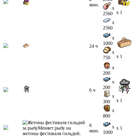
мин.
x
x 1
2560
x
2560
x
1000
24 ч
x
x 1
750
x
200
x
200
6 ч
x
x 1
300
x
800
6
x
x 1
мин.
1000