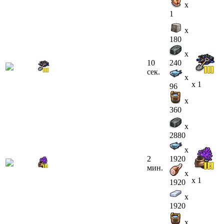
x
1
x
180
x
10
240
сек.
x
x 1
96
x
360
x
2880
x
2
1920
мин.
x
x 1
1920
x
1920
x