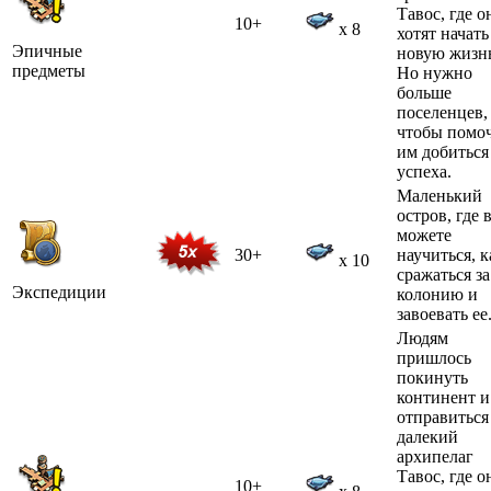
Тавос, где о
10+
x 8
хотят начать
Эпичные
новую жизн
предметы
Но нужно
больше
поселенцев,
чтобы помо
им добиться
успеха.
Маленький
остров, где 
можете
30+
научиться, к
x 10
сражаться за
Экспедиции
колонию и
завоевать ее
Людям
пришлось
покинуть
континент и
отправиться
далекий
архипелаг
Тавос, где о
10+