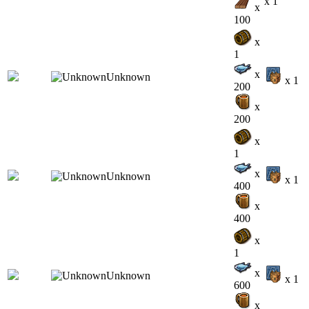
x 1
x
100
x
1
x
x 1
200
x
200
x
1
x
x 1
400
x
400
x
1
x
x 1
600
x