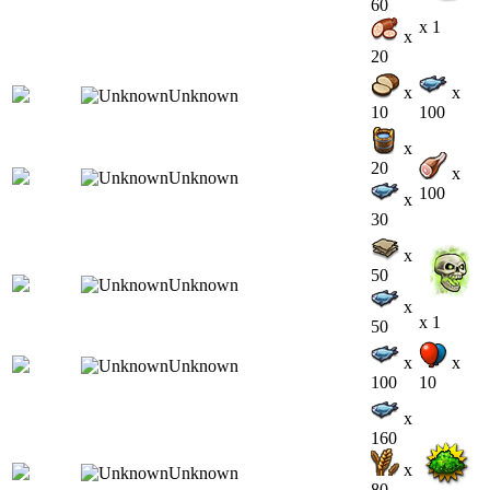
60
x 1
x
20
x
x
10
100
x
20
x
100
x
30
x
50
x
x 1
50
x
x
100
10
x
160
x
80