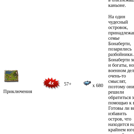
каньоне.
На один
чудесный
островок,
принадлеж
семье
Бонаберти,
позарились
разбойники.
Бонаберти х
и богаты, но
военном дел
очень-то
смыслят,
57+
x 680
поэтому он
Приключения
решили
обратиться з
помощью к 
Готовы ли 
избавить
остров, что
находится н
крайнем юге