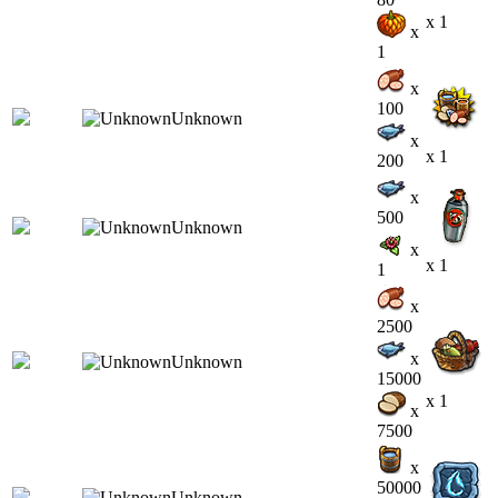
x 1
x
1
x
100
x
x 1
200
x
500
x
x 1
1
x
2500
x
15000
x 1
x
7500
x
50000