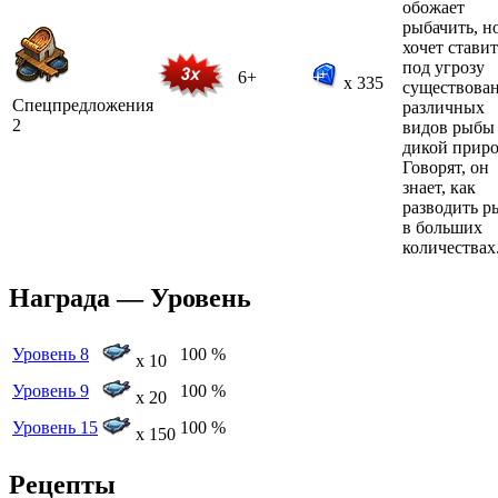
обожает
рыбачить, н
хочет ставит
под угрозу
6+
x 335
существова
Спецпредложения
различных
2
видов рыбы
дикой приро
Говорят, он
знает, как
разводить р
в больших
количествах
Награда — Уровень
Уровень 8
100 %
x 10
Уровень 9
100 %
x 20
Уровень 15
100 %
x 150
Рецепты