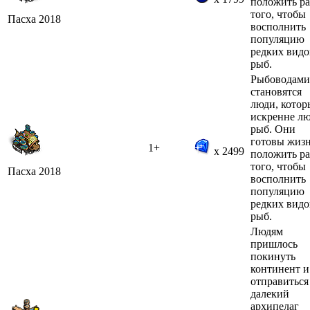
положить р
того, чтобы
Пасха 2018
восполнить
популяцию
редких видо
рыб.
Рыбоводами
становятся
люди, котор
искренне л
рыб. Они
готовы жиз
1+
x 2499
положить р
того, чтобы
Пасха 2018
восполнить
популяцию
редких видо
рыб.
Людям
пришлось
покинуть
континент и
отправиться
далекий
архипелаг