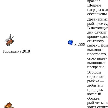
врагов?
Щедрые
награды вза
обеспечены.
Древнеримс
рыбацкое су
В настоящи
дни служит
кровом одн
опытному
x 5999
рыбаку. До
выглядит
Годовщина 2018
простовато,
свою задачу
выполняет
прекрасно.
Это дом
страстного
рыбака —
любителя
природы,
который
обожает
рыбачить, н
хочет ставит