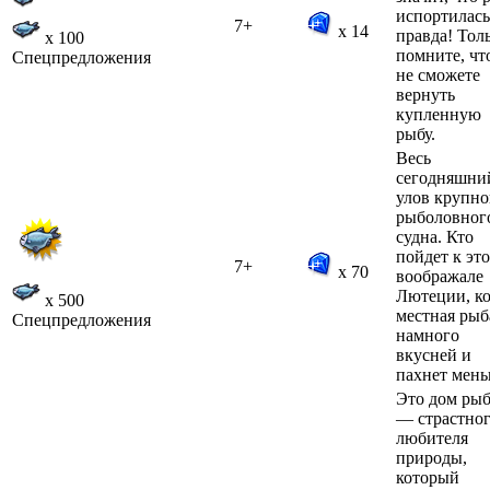
испортилась
7+
x 14
правда! Тол
x 100
помните, чт
Спецпредложения
не сможете
вернуть
купленную
рыбу.
Весь
сегодняшни
улов крупно
рыболовног
судна. Кто
пойдет к эт
7+
x 70
воображале
Лютеции, ко
x 500
местная рыб
Спецпредложения
намного
вкусней и
пахнет мен
Это дом рыб
— страстно
любителя
природы,
который