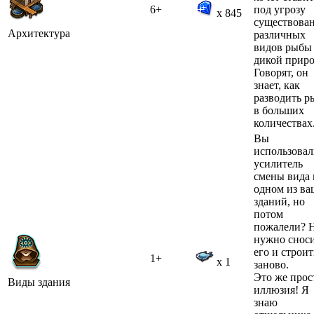
6+
под угрозу
x 845
существова
Архитектура
различных
видов рыбы
дикой приро
Говорят, он
знает, как
разводить р
в больших
количествах
Вы
использова
усилитель
смены вида 
одном из в
зданий, но
потом
пожалели? 
нужно снос
его и строит
1+
x 1
заново.
Это же прос
Виды здания
иллюзия! Я
знаю