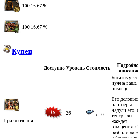
100
16.67 %
100
16.67 %
Купец
Подробн
Доступно
Уровень
Стоимость
описани
Богатому к
нужна ваша
помощь.
Его деловые
партнеры
надули его, 
26+
x 10
теперь он
Приключения
жаждет
отмщения. 
разбили лаг
в близлежа