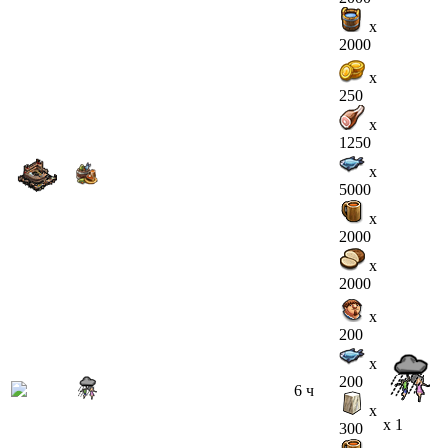
x
2000
x
250
x
1250
x
5000
x
2000
x
2000
x
200
x
200
6 ч
x
x 1
300