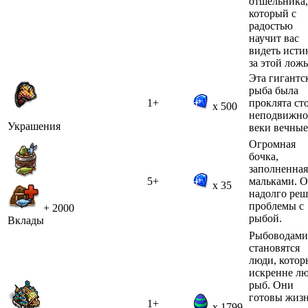
отшельника,
который с
радостью
научит вас
видеть исти
за этой лож
Эта гигантс
рыба была
1+
проклята ст
x 500
неподвижно
Украшения
веки вечные
Огромная
бочка,
заполненная
5+
мальками. 
x 35
надолго ре
проблемы с
+ 2000
рыбой.
Вклады
Рыбоводами
становятся
люди, котор
искренне л
рыб. Они
готовы жиз
1+
x 1799