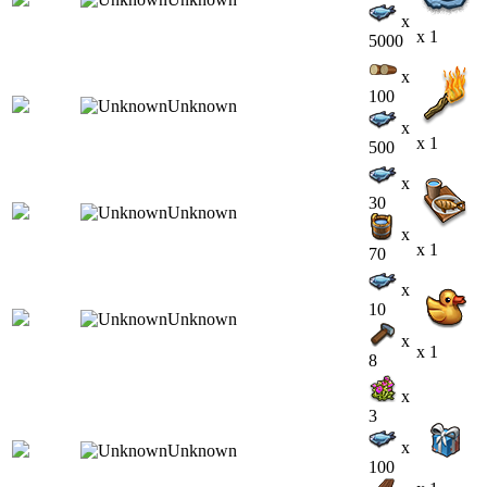
x
x 1
5000
x
100
x
x 1
500
x
30
x
x 1
70
x
10
x
x 1
8
x
3
x
100