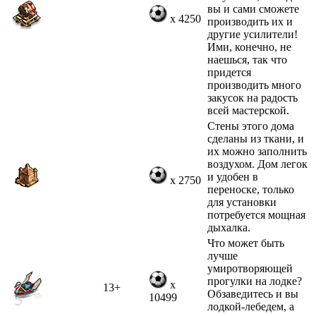
вы и сами сможете
x 4250
производить их и
другие усилители!
Ими, конечно, не
наешься, так что
придется
производить много
закусок на радость
всей мастерской.
Стены этого дома
сделаны из ткани, и
их можно заполнить
воздухом. Дом легок
и удобен в
x 2750
переноске, только
для установки
потребуется мощная
дыхалка.
Что может быть
лучше
умиротворяющей
прогулки на лодке?
x
13+
Обзаведитесь и вы
10499
лодкой-лебедем, а