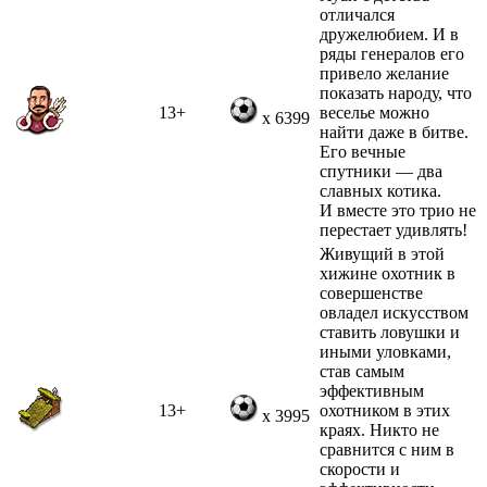
отличался
дружелюбием. И в
ряды генералов его
привело желание
показать народу, что
13+
веселье можно
x 6399
найти даже в битве.
Его вечные
спутники — два
славных котика.
И вместе это трио не
перестает удивлять!
Живущий в этой
хижине охотник в
совершенстве
овладел искусством
ставить ловушки и
иными уловками,
став самым
эффективным
13+
охотником в этих
x 3995
краях. Никто не
сравнится с ним в
скорости и