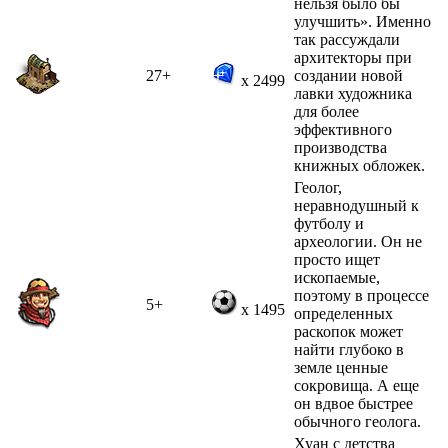
нельзя было бы
улучшить». Именно
так рассуждали
архитекторы при
27+
создании новой
x 2499
лавки художника
для более
эффективного
производства
книжных обложек.
Геолог,
неравнодушный к
футболу и
археологии. Он не
просто ищет
ископаемые,
поэтому в процессе
5+
x 1495
определенных
раскопок может
найти глубоко в
земле ценные
сокровища. А еще
он вдвое быстрее
обычного геолога.
Хуан с детства