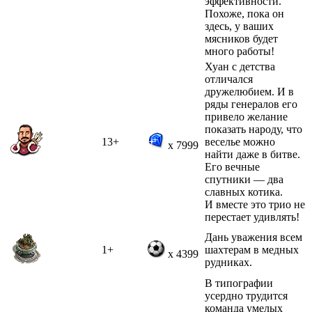
эффективности.
Похоже, пока он
здесь, у ваших
мясников будет
много работы!
Хуан с детства
отличался
дружелюбием. И в
ряды генералов его
привело желание
показать народу, что
13+
веселье можно
x 7999
найти даже в битве.
Его вечные
спутники — два
славных котика.
И вместе это трио не
перестает удивлять!
Дань уважения всем
1+
шахтерам в медных
x 4399
рудниках.
В типографии
усердно трудится
команда умелых