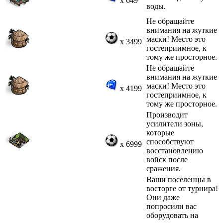
x 649
воды.
Не обращайте
внимания на жуткие
маски! Место это
x 3499
гостеприимное, к
тому же просторное.
Не обращайте
внимания на жуткие
маски! Место это
x 4199
гостеприимное, к
тому же просторное.
Производит
усилители зоны,
которые
способствуют
x 6999
восстановлению
войск после
сражения.
Ваши поселенцы в
восторге от турнира!
Они даже
попросили вас
оборудовать на