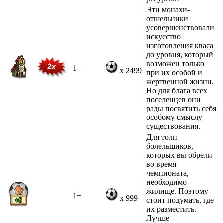
Эти монахи-
отшельники
усовершенствовали
искусство
изготовления кваса
до уровня, который
возможен только
1+
x 2499
при их особой и
жертвенной жизни.
Но для блага всех
поселенцев они
рады посвятить себя
особому смыслу
существования.
Для толп
болельщиков,
которых вы обрели
во время
чемпионата,
необходимо
жилище. Поэтому
1+
x 999
стоит подумать, где
их разместить.
Лучше