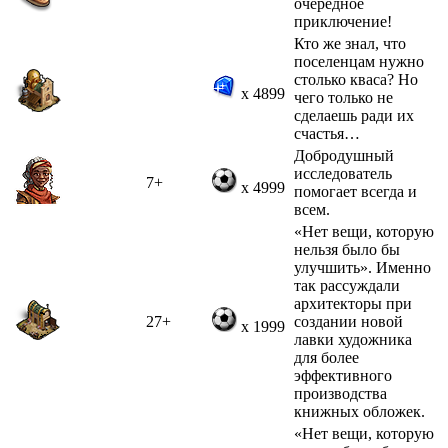
очередное
приключение!
Кто же знал, что
поселенцам нужно
столько кваса? Но
x 4899
чего только не
сделаешь ради их
счастья…
Добродушный
исследователь
7+
x 4999
помогает всегда и
всем.
«Нет вещи, которую
нельзя было бы
улучшить». Именно
так рассуждали
архитекторы при
27+
создании новой
x 1999
лавки художника
для более
эффективного
производства
книжных обложек.
«Нет вещи, которую