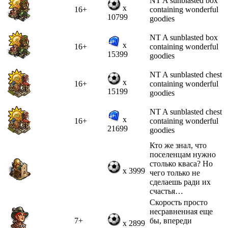
NT A sunblasted box
x
16+
containing wonderful
10799
goodies
NT A sunblasted box
x
16+
containing wonderful
15399
goodies
NT A sunblasted chest
x
16+
containing wonderful
15199
goodies
NT A sunblasted chest
x
16+
containing wonderful
21699
goodies
Кто же знал, что
поселенцам нужно
столько кваса? Но
x 3999
чего только не
сделаешь ради их
счастья…
Скорость просто
несравненная еще
7+
бы, впереди
x 2899