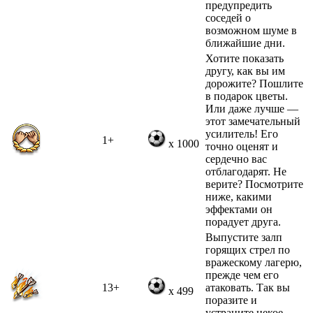
предупредить
соседей о
возможном шуме в
ближайшие дни.
Хотите показать
другу, как вы им
дорожите? Пошлите
в подарок цветы.
Или даже лучше —
этот замечательный
усилитель! Его
1+
x 1000
точно оценят и
сердечно вас
отблагодарят. Не
верите? Посмотрите
ниже, какими
эффектами он
порадует друга.
Выпустите залп
горящих стрел по
вражескому лагерю,
прежде чем его
13+
атаковать. Так вы
x 499
поразите и
устраните некое