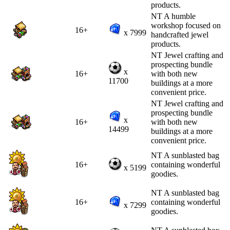
products.
NT A humble
workshop focused on
16+
x 7999
handcrafted jewel
products.
NT Jewel crafting and
prospecting bundle
x
16+
with both new
11700
buildings at a more
convenient price.
NT Jewel crafting and
prospecting bundle
x
16+
with both new
14499
buildings at a more
convenient price.
NT A sunblasted bag
16+
containing wonderful
x 5199
goodies.
NT A sunblasted bag
16+
containing wonderful
x 7299
goodies.