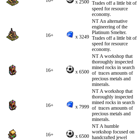
16+
x 2500
Trades off a little bit of
speed for resource
economy.
NT An alternative
engineering of the
Platinum Smelter.
16+
x 3249
Trades off a little bit of
speed for resource
economy.
NT A workshop that
thoroughly inspected
mined rocks in search
16+
x 6500
of traces amounts of
precious metals and
minerals.
NT A workshop that
thoroughly inspected
mined rocks in search
16+
x 7999
of traces amounts of
precious metals and
minerals.
NT A humble
workshop focused on
16+
x 6500
handcrafted jewel