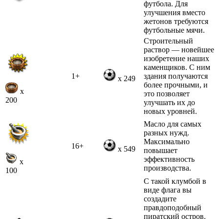
футбола. Для
улучшения вместо
жетонов требуются
футбольные мячи.
Строительный
раствор — новейшее
изобретение наших
каменщиков. С ним
1+
здания получаются
x 249
более прочными, и
x
это позволяет
200
улучшать их до
новых уровней.
Масло для самых
разных нужд.
Максимально
16+
x 549
повышает
эффективность
x
производства.
100
С такой клумбой в
виде флага вы
создадите
правдоподобный
пиратский остров.