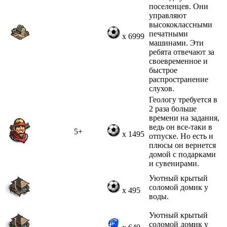
поселенцев. Они
управляют
высококлассными
печатными
x 6999
машинами. Эти
ребята отвечают за
своевременное и
быстрое
распространение
слухов.
Геологу требуется в
2 раза больше
времени на задания,
ведь он все-таки в
5+
x 1495
отпуске. Но есть и
плюсы он вернется
домой с подарками
и сувенирами.
Уютный крытый
соломой домик у
x 495
воды.
Уютный крытый
соломой домик у