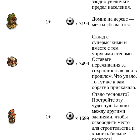
заодно увеличьте
предел населения.
Домик на дереве —
1+
x 3199
мечты сбываются.
Склад с
супермягкими и
вместе с тем
упругими стенами.
Оставьте
x 3499
переживания за
сохранность вещей в
прошлом. Что упало,
то тут же к вам
обратно прискакало.
Стало тесновато?
Постройте эту
чудесную башню
между другими
1+
зданиями, чтобы
x 1699
освободить место
для строительства и
хранить больше
ресурсов!