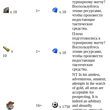
турнирному матчу?
Воспользуйтесь
1+
этими ресурсами,
x 10
x 10
чтобы произвести
недостающие
тактические
средства.
Плохо
подготовились к
турнирному матчу?
Воспользуйтесь
x
1+
этими ресурсами,
x 10
10
чтобы произвести
недостающие
тактические
средства.
NT In his aimless,
adventurous, amateur,
attempts in the search
of gold, all areas are
acceptable for
prospecting. It is
indeed an arbitrary
16+
and absurdly
x 1750
ambitious approach,