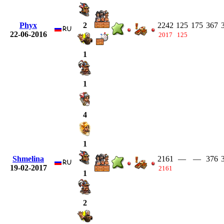
Phyx
2242
125
175
367
2
22-06-2016
2017
125
1
1
4
1
Shmelina
2161
—
—
376
19-02-2017
2161
1
2