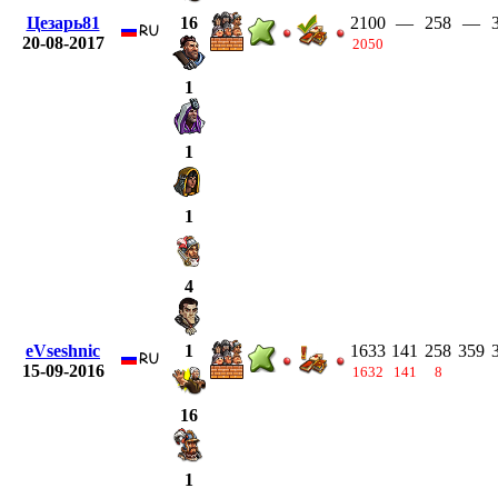
Цезарь81
2100
—
258
—
16
20-08-2017
2050
1
1
1
4
eVseshnic
1633
141
258
359
1
15-09-2016
1632
141
8
16
1