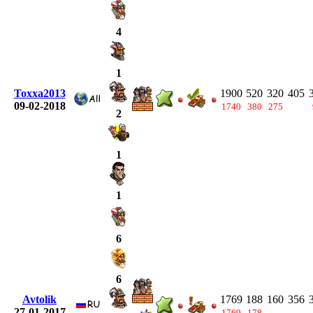
4
1
Toxxa2013
1900
520
320
405
09-02-2018
1740
380
275
2
1
1
6
6
Avtolik
1769
188
160
356
27-01-2017
1769
178