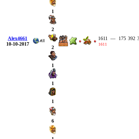
1
2
Alex4661
1611
—
175
392
10-10-2017
1611
2
1
1
1
6
1