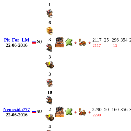
1
6
3
Pit_For_LM
2117
25
296
354
22-06-2016
2117
15
3
3
10
Nemezida777
2290
50
160
356
2
22-06-2016
2290
4