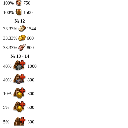
100%
750
100%
1500
№ 12
33.33%
1544
33.33%
600
33.33%
800
№ 13 - 14
40%
1000
40%
800
10%
300
5%
600
5%
300