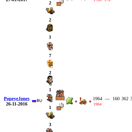
2
2
1
7
2
1
PopeyeJones
1964
—
160
362
26-11-2016
1964
1
3