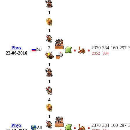
1
1
Phyx
2370
334
160
297
2
22-06-2016
2352
334
1
1
4
1
Phyx
2370
334
160
297