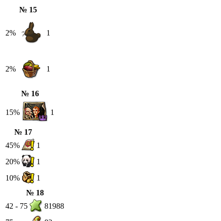
№ 15
2%
1
2%
1
№ 16
15%
1
№ 17
45%
1
20%
1
10%
1
№ 18
42 - 75
81988