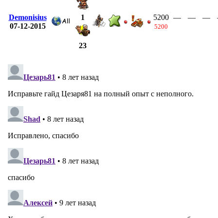
Demonisius
5200
—
—
—
1
07-12-2015
5200
23