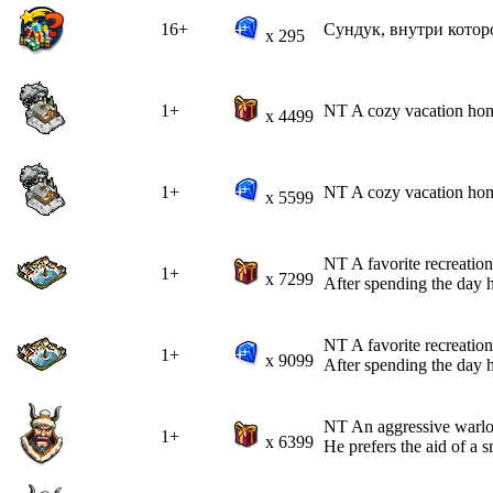
16+
Сундук, внутри котор
x 295
1+
NT A cozy vacation home
x 4499
1+
NT A cozy vacation home
x 5599
NT A favorite recreationa
1+
x 7299
After spending the day h
NT A favorite recreationa
1+
x 9099
After spending the day h
NT An aggressive warlor
1+
x 6399
He prefers the aid of a s