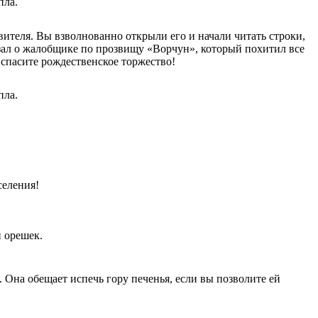
пла.
вителя. Вы взволнованно открыли его и начали читать строки,
азал о жалобщике по прозвищу «Ворчун», который похитил все
 спасите рождественское торжество!
пла.
селения!
й орешек.
 Она обещает испечь гору печенья, если вы позволите ей