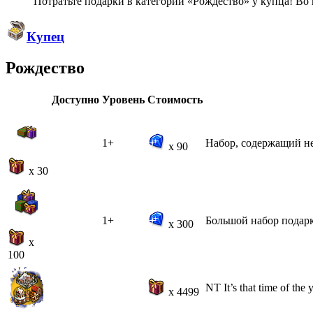
Потратьте подарки в категории «Рождество» у купца! Во 
Купец
Рождество
Доступно
Уровень
Стоимость
1+
Набор, содержащий не
x 90
x 30
1+
Большой набор подарк
x 300
x
100
NT It’s that time of the
x 4499