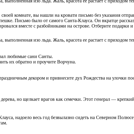
, выполненная изо льда. Жаль, красота ее растает с приходом те
 своей комнате, вы нашли на кровати письмо без указания отпра
пешке. Письмо было от самого Санта-Клауса. Он вкратце расск
ировался вместе с разбойниками на острове. Отберите подарки и
, выполненная изо льда. Жаль, красота ее растает с приходом те
рал любимые сани Санты.
ить их обратно и проучите Ворчуна.
 праздничным декором и привнесите дух Рождества на улочки по
 дерева, но щелкает врагов как семечки. Этот генерал — крепки
лауса, надоело весь год безвылазно сидеть на Северном Полюсе.
там.