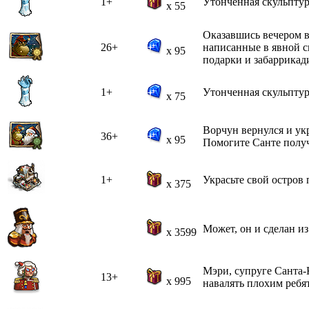
1+
Утонченная скульптура
x 55
Оказавшись вечером в
26+
написанные в явной с
x 95
подарки и забаррикад
1+
Утонченная скульптура
x 75
Ворчун вернулся и ук
36+
x 95
Помогите Санте получ
1+
Украсьте свой остров
x 375
Может, он и сделан из
x 3599
Мэри, супруге Санта-К
13+
x 995
навалять плохим ребя