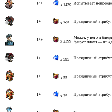
14+
Испытывает непреодол
x 1429
1+
Праздничный атрибут 
x 395
Может, у него и блед
13+
x 2399
бушует пламя — жажда
1+
Праздничный атрибут 
x 595
1+
Праздничный атрибут 
x 55
1+
Праздничный атрибут 
x 75