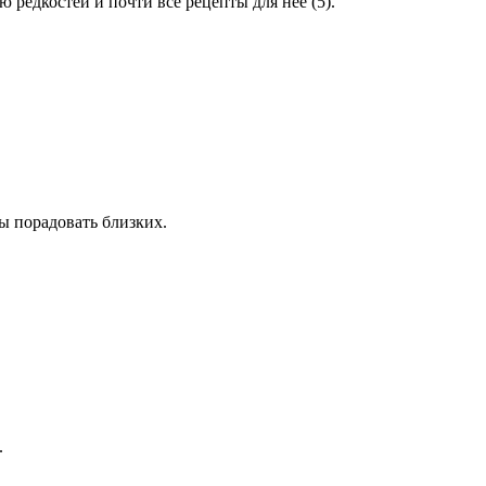
редкостей и почти все рецепты для нее (5).
ы порадовать близких.
.