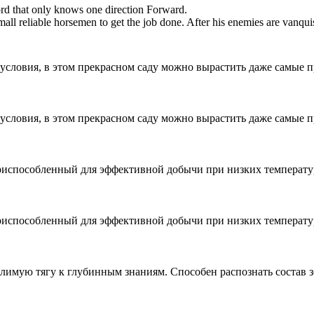
d that only knows one direction Forward.
mall reliable horsemen to get the job done. After his enemies are vanquis
условия, в этом прекрасном саду можно вырастить даже самые п
условия, в этом прекрасном саду можно вырастить даже самые п
испособленный для эффективной добычи при низких температура
испособленный для эффективной добычи при низких температура
имую тягу к глубинным знаниям. Способен распознать состав з