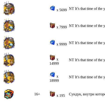
NT It’s that time of the
x 5699
NT It’s that time of the
x 7999
NT It’s that time of the
x 9999
x
NT It’s that time of the
14999
x
NT It’s that time of the
18999
16+
Сундук, внутри котор
x 195