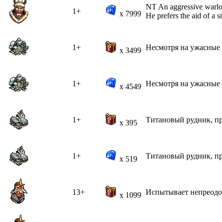
NT An aggressive warlor
1+
x 7999
He prefers the aid of a s
1+
Несмотря на ужасные 
x 3499
1+
Несмотря на ужасные 
x 4549
1+
Титановый рудник, пр
x 395
1+
Титановый рудник, пр
x 519
13+
Испытывает непреодол
x 1099