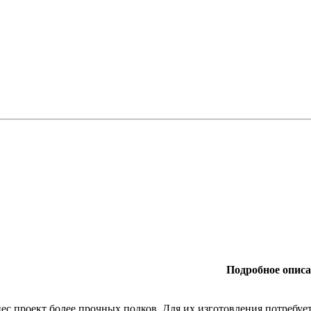
Подробное опис
ес проект более прочных подков. Для их изготовления потребует