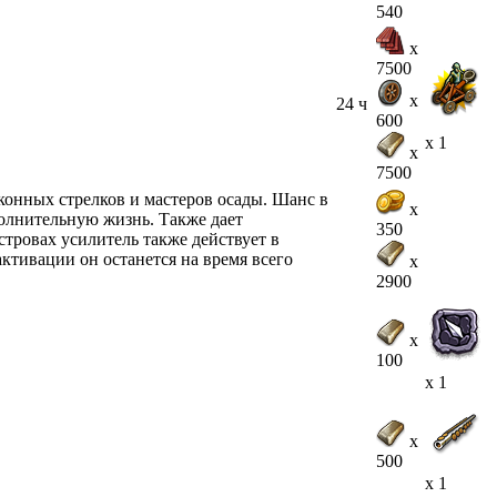
540
x
7500
x
24 ч
600
x 1
x
7500
x
350
x
2900
x
100
x 1
x
500
x 1