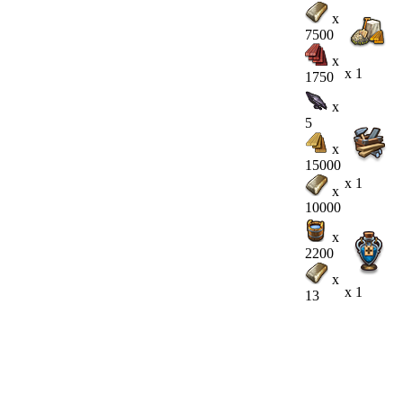
x
7500
x
x 1
1750
x
5
x
15000
x 1
x
10000
x
2200
x
x 1
13