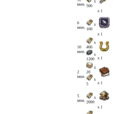
x
мин.
500
x 1
6
x
мин.
100
x 1
x
10
400
мин.
x
x 1
1200
x
2
20
мин.
x
x 1
5
5
x
мин.
2000
x 1