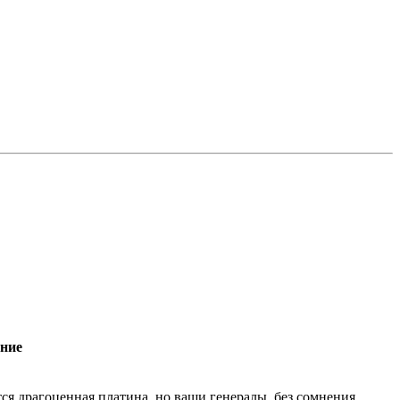
ание
ся драгоценная платина, но ваши генералы, без сомнения,