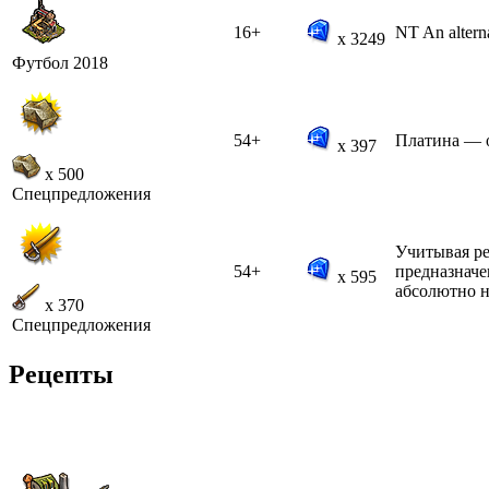
16+
NT An alterna
x 3249
Футбол 2018
54+
Платина — о
x 397
x 500
Спецпредложения
Учитывая ре
54+
предназначе
x 595
абсолютно н
x 370
Спецпредложения
Рецепты