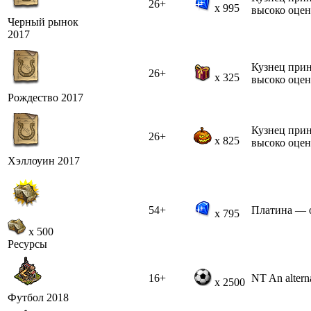
26+
x 995
высоко оцен
Черный рынок
2017
Кузнец прин
26+
x 325
высоко оцен
Рождество 2017
Кузнец прин
26+
x 825
высоко оцен
Хэллоуин 2017
54+
Платина — о
x 795
x 500
Ресурсы
16+
NT An alterna
x 2500
Футбол 2018