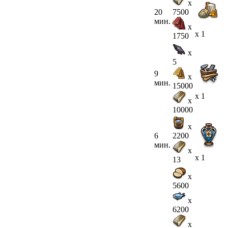
x
20
7500
мин.
x
x 1
1750
x
5
9
x
мин.
15000
x 1
x
10000
x
6
2200
мин.
x
x 1
13
x
5600
x
6200
x