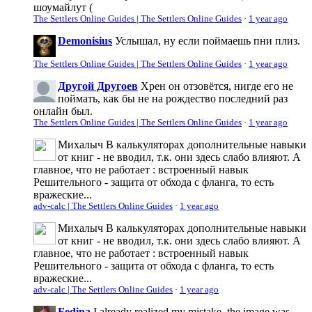
шоумайлут (
The Settlers Online Guides | The Settlers Online Guides
·
1 year ago
Demonisius
Услышал, ну если поймаешь пни плиз.
The Settlers Online Guides | The Settlers Online Guides
·
1 year ago
Другой Другоев
Хрен он отзовётся, нигде его не
поймать, как бы не на рождество последний раз
онлайн был.
The Settlers Online Guides | The Settlers Online Guides
·
1 year ago
Михалыч
В калькуляторах дополнительные навыки
от книг - не вводил, т.к. они здесь слабо влияют. А
главное, что не работает : встроенный навык
Решительного - защита от обхода с фланга, то есть
вражеские...
adv-calc | The Settlers Online Guides
·
1 year ago
Михалыч
В калькуляторах дополнительные навыки
от книг - не вводил, т.к. они здесь слабо влияют. А
главное, что не работает : встроенный навык
Решительного - защита от обхода с фланга, то есть
вражеские...
adv-calc | The Settlers Online Guides
·
1 year ago
Fedina
I already realized my mistake, the image was