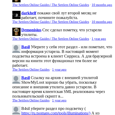
The Settlers Online Guides | The Settlers Online Guides
·
10 months ago
darkhelf
покажи свой лут второй месяц не
работает, почините пожалуйста.
The Settlers Online Guides | The Settlers Online Guides
·
10 months ago
Demonisius
Спс сделал пометку, что устарели
утилиты.
The Settlers Online Guides | The Settlers Online Guides
·
1 year ago
Basil
Уберите у себя этот раздел - или пометьте, что
информация устарела. В настоящий момент
подсветка встроена в клиент Сирриса. А для браузерной
версии на юнити этот функционал тем более не
работает.
The Settlers Online Guides
·
1 year ago
Basil
Ссылку на архив с внешней утилитой
ShowMyLoot хорошо бы убрать, поскольку
описание и внешняя утилита давно устарели. В
настоящее время клиентская SML реализована через
пользовательский скрипт в...
The Settlers Online Guides
·
1 year ago
B4sil
уберите раздел про подсветку (
https://ru.tsomaps.com/tools/illuminations/)
А из