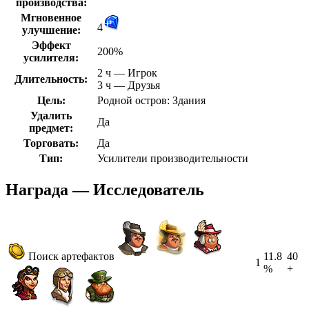
производства:
Мгновенное
4
улучшение:
Эффект
200%
усилителя:
2 ч — Игрок
Длительность:
3 ч — Друзья
Цель:
Родной остров: Здания
Удалить
Да
предмет:
Торговать:
Да
Тип:
Усилители производительности
Награда — Исследователь
Поиск артефактов
11.8
40
1
%
+