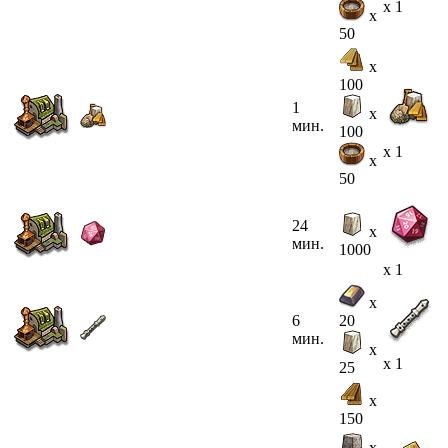
x 1
x
50
x
100
1
x
мин.
100
x 1
x
50
24
x
мин.
1000
x 1
x
6
20
мин.
x
x 1
25
x
150
x