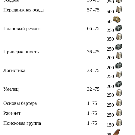
250
Передвижная осада
57 -75
500
50
Плановый ремонт
66 -75
250
350
250
Приверженность
36 -75
200
200
Логистика
33 -75
250
200
Умелец
32 -75
250
Основы бартера
1 -75
250
Ржи-нет
1 -75
250
Поисковая группа
1 -75
150
25