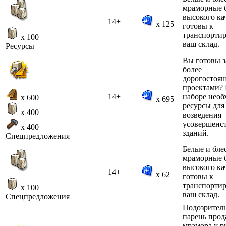
мраморные 
высокого ка
14+
x 125
готовы к
транспортир
x 100
ваш склад.
Ресурсы
Вы готовы з
более
дорогостоя
проектами? 
14+
наборе нео
x 600
x 695
ресурсы для
x 400
возведения
усовершенс
x 400
зданий.
Спецпредложения
Белые и бле
мраморные 
высокого ка
14+
x 62
готовы к
транспортир
x 100
ваш склад.
Спецпредложения
Подозрител
парень прод
мрамора у р