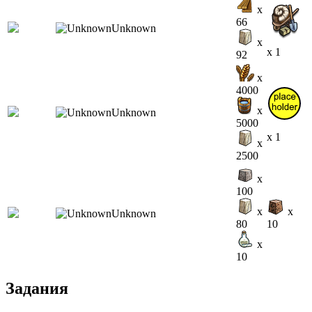
x
66
x
x 1
92
x
4000
x
5000
x 1
x
2500
x
100
x
x
80
10
x
10
Задания