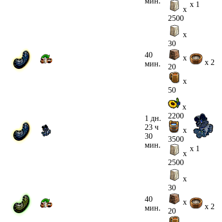
мин.
x 1
x
2500
x
30
40
x
x 2
мин.
20
x
50
x
2200
1 дн.
23 ч
x
30
3500
мин.
x 1
x
2500
x
30
40
x
x 2
мин.
20