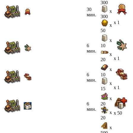
300
30
x
мин.
300
x 1
x
50
x
6
10
мин.
x
x 1
20
x
6
10
мин.
x
x 1
15
x
6
20
мин.
x
x 50
20
x
500