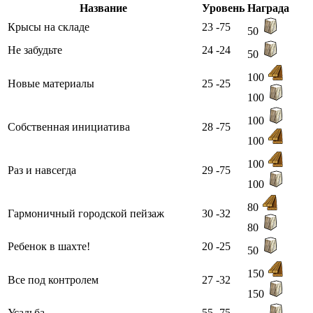
Название
Уровень
Награда
Крысы на складе
23 -75
50
Не забудьте
24 -24
50
100
Новые материалы
25 -25
100
100
Собственная инициатива
28 -75
100
100
Раз и навсегда
29 -75
100
80
Гармоничный городской пейзаж
30 -32
80
Ребенок в шахте!
20 -25
50
150
Все под контролем
27 -32
150
Усадьба
55 -75