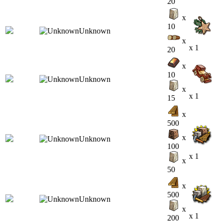
20
x
10
x
x 1
20
x
10
x
x 1
15
x
500
x
100
x 1
x
50
x
500
x
x 1
200