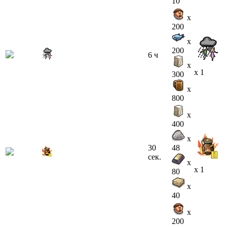
10
x
200
x
200
6 ч
x
x 1
300
x
800
x
400
x
30
48
сек.
x
x 1
80
x
40
x
200