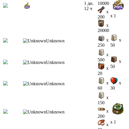
1 дн.
10000
12 ч
x
x 1
200
x
20000
x
x
250
50
x
500
x
50
x
20
x
x
60
30
x
150
x
200
x 1
x