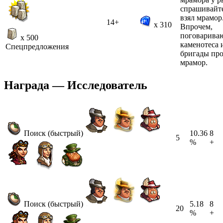
спрашивайте
взял мрамор
14+
x 310
Впрочем,
поговариваю
x 500
каменотеса 
Спецпредложения
бригады пр
мрамор.
Награда — Исследователь
Поиск (быстрый)
10.36
8
5
%
+
Поиск (быстрый)
5.18
8
20
%
+