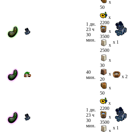
x
50
x
2200
1 дн.
23 ч
x
30
3500
мин.
x 1
x
2500
x
30
40
x
x 2
мин.
20
x
50
x
2200
1 дн.
23 ч
x
30
3500
мин.
x 1
x