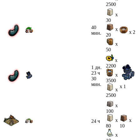
2500
x
30
40
x
x 2
мин.
20
x
50
x
2200
1 дн.
23 ч
x
30
3500
мин.
x 1
x
2500
x
100
x
x
24 ч
80
10
x