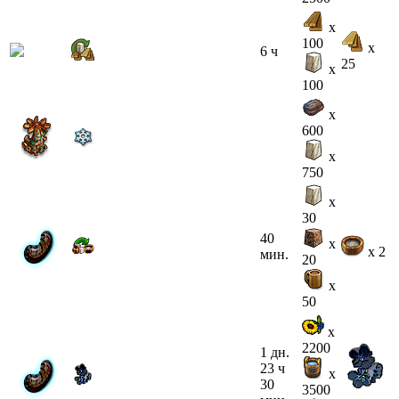
x
100
x
6 ч
25
x
100
x
600
x
750
x
30
40
x
x 2
мин.
20
x
50
x
2200
1 дн.
23 ч
x
30
3500