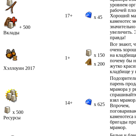
уровнем ор
рабочей пло
17+
Хороший ма
x 45
каменотес м
значительно
+ 500
увеличить. 
Вклады
правда!
Все знают, 
очень хорош
x 150
на кладбища
1+
почему бы н
x 200
жутко краси
Хэллоуин 2017
кладбище у 
Подозрител
парень прод
мрамора у р
спрашивайте
взял мрамор
14+
x 625
Впрочем,
поговариваю
x 500
каменотеса 
Ресурсы
бригады пр
мрамор.
Белые и бле