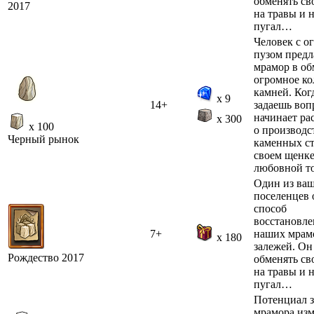
обменять св
2017
на травы и 
пугал…
Человек с 
пузом предл
мрамор в об
огромное ко
камней. Ког
x 9
14+
задаешь воп
начинает ра
x 300
x 100
о производс
Черный рынок
каменных ст
своем щенке
любовной то
Один из ва
поселенцев
способ
восстановле
7+
наших мрам
x 180
залежей. Он
Рождество 2017
обменять св
на травы и 
пугал…
Потенциал 
мрамора изм