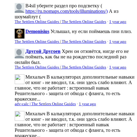
B4sil
уберите раздел про подсветку (
https://ru.tsomaps.com/tools/illuminations/)
А из
шоумайлут (
The Settlers Online Guides | The Settlers Online Guides
·
1 year ago
Demonisius
Услышал, ну если поймаешь пни плиз.
The Settlers Online Guides | The Settlers Online Guides
·
1 year ago
Другой Другоев
Хрен он отзовётся, нигде его не
поймать, как бы не на рождество последний раз
онлайн был.
The Settlers Online Guides | The Settlers Online Guides
·
1 year ago
Михалыч
В калькуляторах дополнительные навыки
от книг - не вводил, т.к. они здесь слабо влияют. А
главное, что не работает : встроенный навык
Решительного - защита от обхода с фланга, то есть
вражеские...
adv-calc | The Settlers Online Guides
·
1 year ago
Михалыч
В калькуляторах дополнительные навыки
от книг - не вводил, т.к. они здесь слабо влияют. А
главное, что не работает : встроенный навык
Решительного - защита от обхода с фланга, то есть
вражеские...