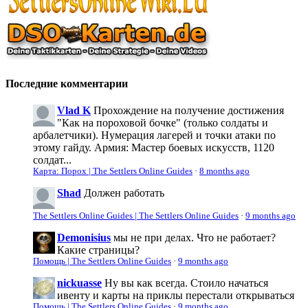
Последние комментарии
Vlad K
Прохождение на получение достижения
"Как на пороховой бочке" (только солдаты и
арбалетчики). Нумерация лагерей и точки атаки по
этому гайду. Армия: Мастер боевых искусств, 1120
солдат...
Карта: Порох | The Settlers Online Guides
·
8 months ago
Shad
Должен работать
The Settlers Online Guides | The Settlers Online Guides
·
9 months ago
Demonisius
мы не при делах. Что не работает?
Какие страницы?
Помощь | The Settlers Online Guides
·
9 months ago
nickuasse
Ну вы как всегда. Стоило начаться
ивенту и карты на приклы перестали открываться
Помощь | The Settlers Online Guides
·
9 months ago