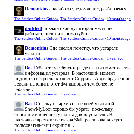
Demonisius
спасибо за уведомление, разбираемся.
The Settlers Online Guides | The Settlers Online Guides
·
10 months ago
darkhelf
покажи свой лут второй месяц не
работает, почините пожалуйста.
The Settlers Online Guides | The Settlers Online Guides
·
10 months ago
Demonisius
Спс сделал пометку, что устарели
утилиты.
The Settlers Online Guides | The Settlers Online Guides
·
1 year ago
Basil
Уберите у себя этот раздел - или пометьте, что
информация устарела. В настоящий момент
подсветка встроена в клиент Сирриса. А для браузерной
версии на юнити этот функционал тем более не
работает.
The Settlers Online Guides
·
1 year ago
Basil
Ссылку на архив с внешней утилитой
ShowMyLoot хорошо бы убрать, поскольку
описание и внешняя утилита давно устарели. В
настоящее время клиентская SML реализована через
пользовательский скрипт в...
The Settlers Online Guides
·
1 year ago