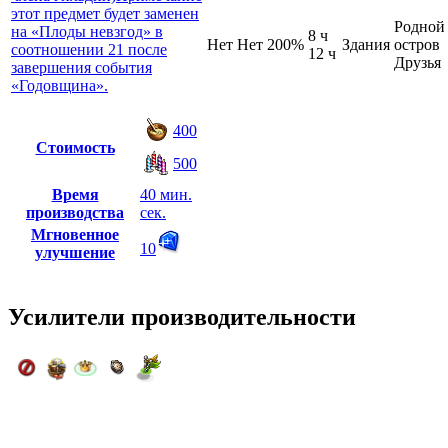
этот предмет будет заменен
Родной
на «Плоды невзгод» в
8 ч
Нет
Нет
200%
Здания
остров
соотношении 21 после
12 ч
Друзья
завершения события
«Годовщина».
400
Стоимость
500
Время
40 мин.
производства
сек.
Мгновенное
10
улучшение
Усилители производительности