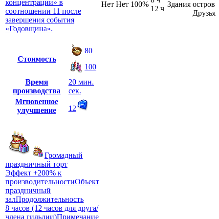
концентрации» в
Нет
Нет
100%
Здания
остров
12 ч
соотношении 11 после
Друзья
завершения события
«Годовщина».
80
Стоимость
100
Время
20 мин.
производства
сек.
Мгновенное
12
улучшение
Громадный
праздничный торт
Эффект +200% к
производительностиОбъект
праздничный
залПродолжительность
8 часов (12 часов для друга/
члена гильдии)Примечание