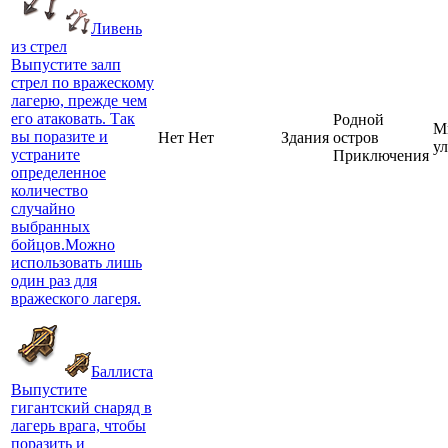
Ливень
из стрел
Выпустите залп
стрел по вражескому
лагерю, прежде чем
его атаковать. Так
Родной
М
вы поразите и
Нет
Нет
Здания
остров
у
устраните
Приключения
определенное
количество
случайно
выбранных
бойцов.Можно
использовать лишь
один раз для
вражеского лагеря.
Баллиста
Выпустите
гигантский снаряд в
лагерь врага, чтобы
поразить и