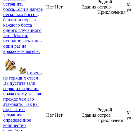
Родной
устранить
М
Нет
Нет
Здания
остров
босса.Если в лагере
у
Приключения
несколько боссов,
баллиста поразит
каждого босса
одного случайного
типа.Можно
использовать лишь
один раз на
вражеском лагере.
Ливень
из горящих стрел
Выпустите залп
горящих стрел по
вражескому лагерю,
прежде чем его
атаковать. Так вы
поразите и
Родной
М
устраните
Нет
Нет
Здания
остров
у
определенное
Приключения
количество
случайно