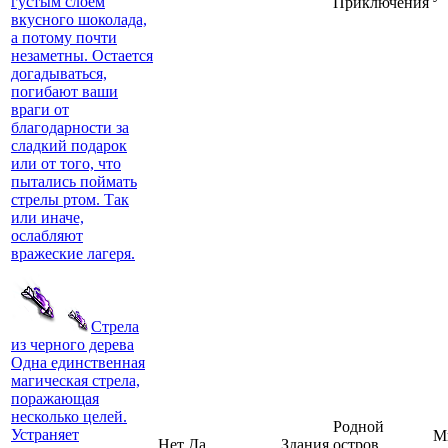
густым слоем
Приключения
вкусного шоколада,
а потому почти
незаметны. Остается
догадываться,
погибают ваши
враги от
благодарности за
сладкий подарок
или от того, что
пытались поймать
стрелы ртом. Так
или иначе,
ослабляют
вражеские лагеря.
Стрела
из черного дерева
Одна единственная
магическая стрела,
поражающая
несколько целей.
Родной
Устраняет
М
Нет
Да
Здания
остров