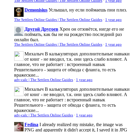
The Settlers Online Guides | The Settlers Online Guides
·
1 year ago
Demonisius
Услышал, ну если поймаешь пни плиз.
The Settlers Online Guides | The Settlers Online Guides
·
1 year ago
Другой Другоев
Хрен он отзовётся, нигде его не
поймать, как бы не на рождество последний раз
онлайн был.
The Settlers Online Guides | The Settlers Online Guides
·
1 year ago
Михалыч
В калькуляторах дополнительные навыки
от книг - не вводил, т.к. они здесь слабо влияют. А
главное, что не работает : встроенный навык
Решительного - защита от обхода с фланга, то есть
вражеские...
adv-calc | The Settlers Online Guides
·
1 year ago
Михалыч
В калькуляторах дополнительные навыки
от книг - не вводил, т.к. они здесь слабо влияют. А
главное, что не работает : встроенный навык
Решительного - защита от обхода с фланга, то есть
вражеские...
adv-calc | The Settlers Online Guides
·
1 year ago
Fedina
I already realized my mistake, the image was
PNG and apparently it didn't accept it, I saved it in JPG