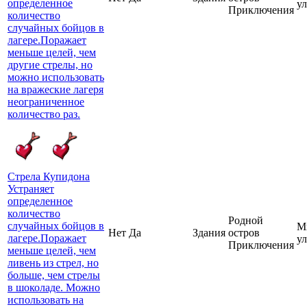
определенное
у
Приключения
количество
случайных бойцов в
лагере.Поражает
меньше целей, чем
другие стрелы, но
можно использовать
на вражеские лагеря
неограниченное
количество раз.
Стрела Купидона
Устраняет
определенное
количество
Родной
случайных бойцов в
М
Нет
Да
Здания
остров
лагере.Поражает
у
Приключения
меньше целей, чем
ливень из стрел, но
больше, чем стрелы
в шоколаде. Можно
использовать на