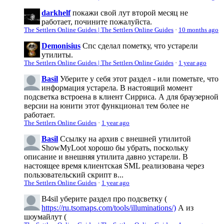
darkhelf
покажи свой лут второй месяц не
работает, почините пожалуйста.
The Settlers Online Guides | The Settlers Online Guides
·
10 months ago
Demonisius
Спс сделал пометку, что устарели
утилиты.
The Settlers Online Guides | The Settlers Online Guides
·
1 year ago
Basil
Уберите у себя этот раздел - или пометьте, что
информация устарела. В настоящий момент
подсветка встроена в клиент Сирриса. А для браузерной
версии на юнити этот функционал тем более не
работает.
The Settlers Online Guides
·
1 year ago
Basil
Ссылку на архив с внешней утилитой
ShowMyLoot хорошо бы убрать, поскольку
описание и внешняя утилита давно устарели. В
настоящее время клиентская SML реализована через
пользовательский скрипт в...
The Settlers Online Guides
·
1 year ago
B4sil
уберите раздел про подсветку (
https://ru.tsomaps.com/tools/illuminations/)
А из
шоумайлут (