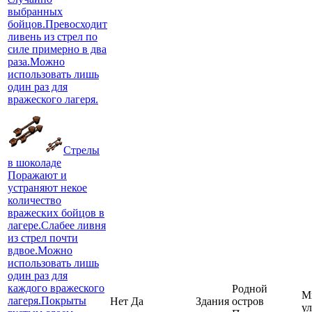
выбранных
бойцов.Превосходит
ливень из стрел по
силе примерно в два
раза.Можно
использовать лишь
один раз для
вражеского лагеря.
Стрелы
в шоколаде
Поражают и
устраняют некое
количество
вражеских бойцов в
лагере.Слабее ливня
из стрел почти
вдвое.Можно
использовать лишь
один раз для
каждого вражеского
Родной
М
лагеря.Покрыты
Нет
Да
Здания
остров
у