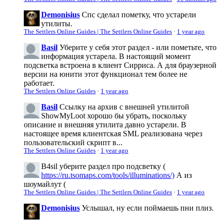
Demonisius
Спс сделал пометку, что устарели
утилиты.
The Settlers Online Guides | The Settlers Online Guides
·
1 year ago
Basil
Уберите у себя этот раздел - или пометьте, что
информация устарела. В настоящий момент
подсветка встроена в клиент Сирриса. А для браузерной
версии на юнити этот функционал тем более не
работает.
The Settlers Online Guides
·
1 year ago
Basil
Ссылку на архив с внешней утилитой
ShowMyLoot хорошо бы убрать, поскольку
описание и внешняя утилита давно устарели. В
настоящее время клиентская SML реализована через
пользовательский скрипт в...
The Settlers Online Guides
·
1 year ago
B4sil
уберите раздел про подсветку (
https://ru.tsomaps.com/tools/illuminations/)
А из
шоумайлут (
The Settlers Online Guides | The Settlers Online Guides
·
1 year ago
Demonisius
Услышал, ну если поймаешь пни плиз.