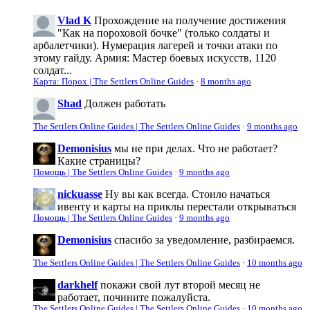
Vlad K
Прохождение на получение достижения
"Как на пороховой бочке" (только солдаты и
арбалетчики). Нумерация лагерей и точки атаки по
этому гайду. Армия: Мастер боевых искусств, 1120
солдат...
Карта: Порох | The Settlers Online Guides
·
8 months ago
Shad
Должен работать
The Settlers Online Guides | The Settlers Online Guides
·
9 months ago
Demonisius
мы не при делах. Что не работает?
Какие страницы?
Помощь | The Settlers Online Guides
·
9 months ago
nickuasse
Ну вы как всегда. Стоило начаться
ивенту и карты на приклы перестали открываться
Помощь | The Settlers Online Guides
·
9 months ago
Demonisius
спасибо за уведомление, разбираемся.
The Settlers Online Guides | The Settlers Online Guides
·
10 months ago
darkhelf
покажи свой лут второй месяц не
работает, почините пожалуйста.
The Settlers Online Guides | The Settlers Online Guides
·
10 months ago