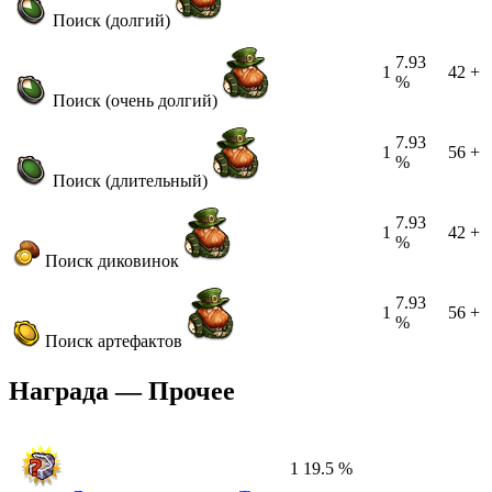
Поиск (долгий)
7.93
1
42 +
%
Поиск (очень долгий)
7.93
1
56 +
%
Поиск (длительный)
7.93
1
42 +
%
Поиск диковинок
7.93
1
56 +
%
Поиск артефактов
Награда — Прочее
1
19.5 %