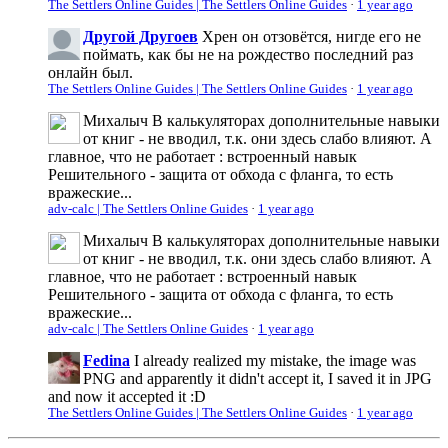
The Settlers Online Guides | The Settlers Online Guides
·
1 year ago
Другой Другоев
Хрен он отзовётся, нигде его не
поймать, как бы не на рождество последний раз
онлайн был.
The Settlers Online Guides | The Settlers Online Guides
·
1 year ago
Михалыч
В калькуляторах дополнительные навыки
от книг - не вводил, т.к. они здесь слабо влияют. А
главное, что не работает : встроенный навык
Решительного - защита от обхода с фланга, то есть
вражеские...
adv-calc | The Settlers Online Guides
·
1 year ago
Михалыч
В калькуляторах дополнительные навыки
от книг - не вводил, т.к. они здесь слабо влияют. А
главное, что не работает : встроенный навык
Решительного - защита от обхода с фланга, то есть
вражеские...
adv-calc | The Settlers Online Guides
·
1 year ago
Fedina
I already realized my mistake, the image was
PNG and apparently it didn't accept it, I saved it in JPG
and now it accepted it :D
The Settlers Online Guides | The Settlers Online Guides
·
1 year ago