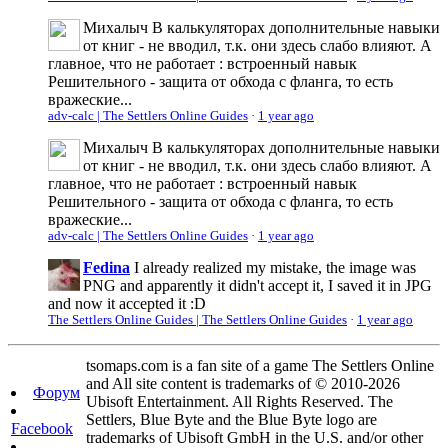
Михалыч
В калькуляторах дополнительные навыки
от книг - не вводил, т.к. они здесь слабо влияют. А
главное, что не работает : встроенный навык
Решительного - защита от обхода с фланга, то есть
вражеские...
adv-calc | The Settlers Online Guides
·
1 year ago
Михалыч
В калькуляторах дополнительные навыки
от книг - не вводил, т.к. они здесь слабо влияют. А
главное, что не работает : встроенный навык
Решительного - защита от обхода с фланга, то есть
вражеские...
adv-calc | The Settlers Online Guides
·
1 year ago
Fedina
I already realized my mistake, the image was
PNG and apparently it didn't accept it, I saved it in JPG
and now it accepted it :D
The Settlers Online Guides | The Settlers Online Guides
·
1 year ago
tsomaps.com is a fan site of a game The Settlers Online
and All site content is trademarks of © 2010-2026
Форум
Ubisoft Entertainment. All Rights Reserved. The
Settlers, Blue Byte and the Blue Byte logo are
Facebook
trademarks of Ubisoft GmbH in the U.S. and/or other