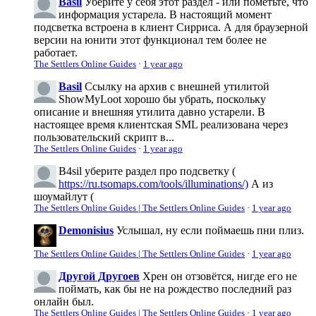
Basil
Уберите у себя этот раздел - или пометьте, что
информация устарела. В настоящий момент
подсветка встроена в клиент Сирриса. А для браузерной
версии на юнити этот функционал тем более не
работает.
The Settlers Online Guides
·
1 year ago
Basil
Ссылку на архив с внешней утилитой
ShowMyLoot хорошо бы убрать, поскольку
описание и внешняя утилита давно устарели. В
настоящее время клиентская SML реализована через
пользовательский скрипт в...
The Settlers Online Guides
·
1 year ago
B4sil
уберите раздел про подсветку (
https://ru.tsomaps.com/tools/illuminations/)
А из
шоумайлут (
The Settlers Online Guides | The Settlers Online Guides
·
1 year ago
Demonisius
Услышал, ну если поймаешь пни плиз.
The Settlers Online Guides | The Settlers Online Guides
·
1 year ago
Другой Другоев
Хрен он отзовётся, нигде его не
поймать, как бы не на рождество последний раз
онлайн был.
The Settlers Online Guides | The Settlers Online Guides
·
1 year ago