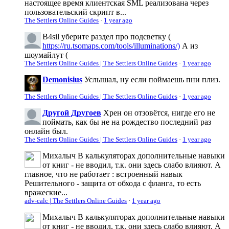
настоящее время клиентская SML реализована через
пользовательский скрипт в...
The Settlers Online Guides
·
1 year ago
B4sil
уберите раздел про подсветку (
https://ru.tsomaps.com/tools/illuminations/)
А из
шоумайлут (
The Settlers Online Guides | The Settlers Online Guides
·
1 year ago
Demonisius
Услышал, ну если поймаешь пни плиз.
The Settlers Online Guides | The Settlers Online Guides
·
1 year ago
Другой Другоев
Хрен он отзовётся, нигде его не
поймать, как бы не на рождество последний раз
онлайн был.
The Settlers Online Guides | The Settlers Online Guides
·
1 year ago
Михалыч
В калькуляторах дополнительные навыки
от книг - не вводил, т.к. они здесь слабо влияют. А
главное, что не работает : встроенный навык
Решительного - защита от обхода с фланга, то есть
вражеские...
adv-calc | The Settlers Online Guides
·
1 year ago
Михалыч
В калькуляторах дополнительные навыки
от книг - не вводил, т.к. они здесь слабо влияют. А