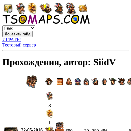
ИГРАТЬ!
Тестовый сервер
Прохождения, автор: SiidV
3
1
22-05-2016
650
—
30
280
456
—
—
8