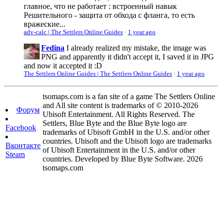
главное, что не работает : встроенный навык
Решительного - защита от обхода с фланга, то есть
вражеские...
adv-calc | The Settlers Online Guides
·
1 year ago
Fedina
I already realized my mistake, the image was
PNG and apparently it didn't accept it, I saved it in JPG
and now it accepted it :D
The Settlers Online Guides | The Settlers Online Guides
·
1 year ago
tsomaps.com is a fan site of a game The Settlers Online
and All site content is trademarks of © 2010-2026
Форум
Ubisoft Entertainment. All Rights Reserved. The
Settlers, Blue Byte and the Blue Byte logo are
Facebook
trademarks of Ubisoft GmbH in the U.S. and/or other
countries. Ubisoft and the Ubisoft logo are trademarks
Вконтакте
of Ubisoft Entertainment in the U.S. and/or other
Steam
countries. Developed by Blue Byte Software. 2026
tsomaps.com