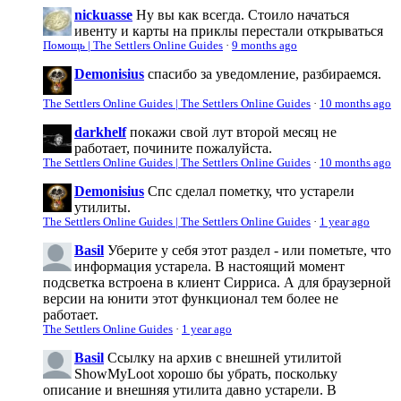
nickuasse
Ну вы как всегда. Стоило начаться
ивенту и карты на приклы перестали открываться
Помощь | The Settlers Online Guides
·
9 months ago
Demonisius
спасибо за уведомление, разбираемся.
The Settlers Online Guides | The Settlers Online Guides
·
10 months ago
darkhelf
покажи свой лут второй месяц не
работает, почините пожалуйста.
The Settlers Online Guides | The Settlers Online Guides
·
10 months ago
Demonisius
Спс сделал пометку, что устарели
утилиты.
The Settlers Online Guides | The Settlers Online Guides
·
1 year ago
Basil
Уберите у себя этот раздел - или пометьте, что
информация устарела. В настоящий момент
подсветка встроена в клиент Сирриса. А для браузерной
версии на юнити этот функционал тем более не
работает.
The Settlers Online Guides
·
1 year ago
Basil
Ссылку на архив с внешней утилитой
ShowMyLoot хорошо бы убрать, поскольку
описание и внешняя утилита давно устарели. В