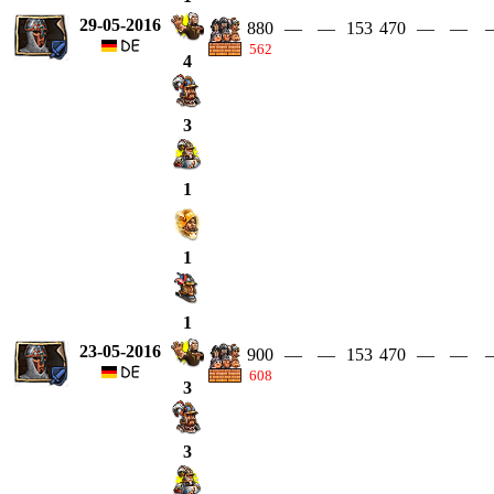
29-05-2016
880
—
—
153
470
—
—
562
4
3
1
1
1
23-05-2016
900
—
—
153
470
—
—
608
3
3