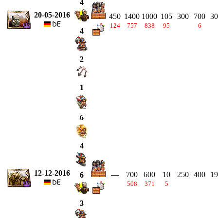
4
20-05-2016
450
1400
1000
105
300
700
30
124
757
838
95
6
4
2
1
6
4
12-12-2016
—
700
600
10
250
400
19
6
508
371
5
3