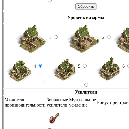
Уровень казармы
1
2
4
5
6
Усилители
Усилители
Зональные
Музыкальное
Бонус пристро
производительности
усилители
усиление