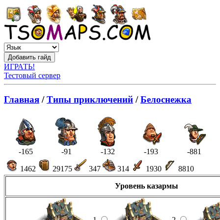
ИГРАТЬ!
Тестовый сервер
Главная
/
Типы приключений
/
Белоснежка
-165
-91
-132
-193
-881
1462
29175
347
314
1930
8810
Уровень казармы
1
2