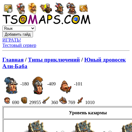
ИГРАТЬ!
Тестовый сервер
Главная
/
Типы приключений
/
Юный дровосек
Али-Баба
-180
-409
-101
690
29955
360
769
1010
Уровень казармы