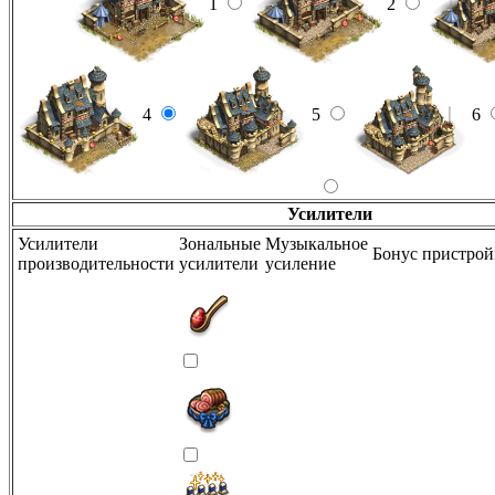
1
2
4
5
6
Усилители
Усилители
Зональные
Музыкальное
Бонус пристро
производительности
усилители
усиление