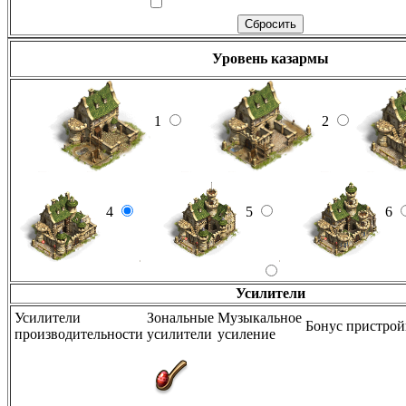
Уровень казармы
1
2
4
5
6
Усилители
Усилители
Зональные
Музыкальное
Бонус пристро
производительности
усилители
усиление